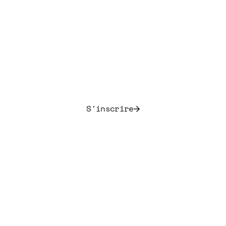
portefeuille de droits
musicaux aujourd’hui.
Investissez dans une classe d’actifs culturelle et
décorrélée.
S'inscrire