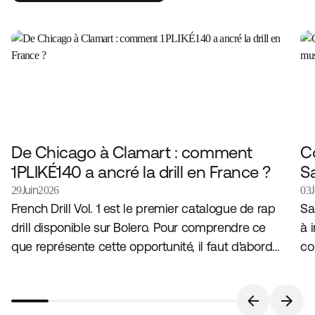
De Chicago à Clamart : comment
Co
1PLIKÉ140 a ancré la drill en France ?
S
Juin
29
2026
03
French Drill Vol. 1 est le premier catalogue de rap
Sa
drill disponible sur Bolero. Pour comprendre ce
à 
que représente cette opportunité, il faut d'abord
co
comprendre le genre qui l'a produit, et l'artiste qui
dé
l'incarne en France.
pe
l'