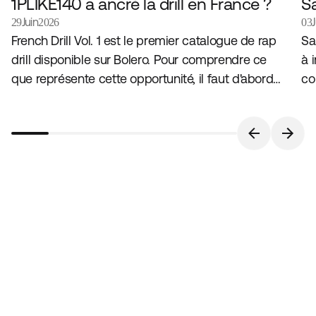
1PLIKÉ140 a ancré la drill en France ?
S
Juin
29
2026
03
French Drill Vol. 1 est le premier catalogue de rap
Sa
drill disponible sur Bolero. Pour comprendre ce
à 
que représente cette opportunité, il faut d'abord
co
comprendre le genre qui l'a produit, et l'artiste qui
dé
l'incarne en France.
pe
l'
se