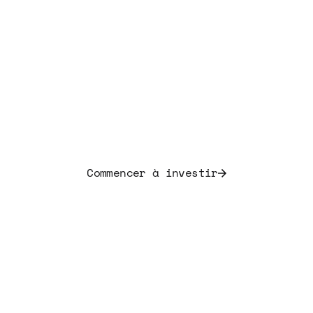
Développez votre
portefeuille d'actifs
musicaux aujourd'hui.
Investissez dans la musique et bénéficiez de
rendements initiaux compris entre 7,5 % et 20 %.
Commencer à investir