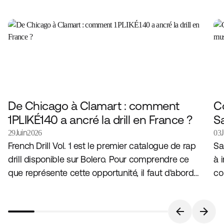
De Chicago à Clamart : comment
Co
1PLIKÉ140 a ancré la drill en France ?
S
Juin
29
2026
03
French Drill Vol. 1 est le premier catalogue de rap
Sa
drill disponible sur Bolero. Pour comprendre ce
à 
que représente cette opportunité, il faut d'abord
co
comprendre le genre qui l'a produit, et l'artiste qui
dé
l'incarne en France.
pe
l'